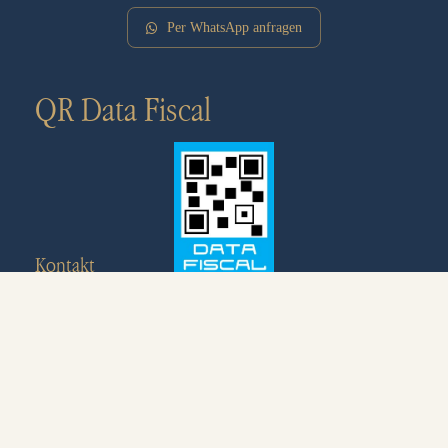
Per WhatsApp anfragen
QR Data Fiscal
Kontakt
+54 9 280 463-5649
info@ecohosteria.com.ar
Av. de las Ballenas, U9121XAQ Puerto Pirámides,
Chubut, Argentina