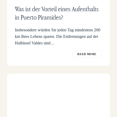
Was ist der Vorteil eines Aufenthalts
in Puerto Piramides?
Insbesondere würden Sie jeden Tag mindestens 200
km Ihres Lebens sparen. Die Entfernungen auf der
Halbinsel Valdes sind…
READ MORE
Tägliche
Ausflüge
in
die
Kolonie
der
Seelöwen