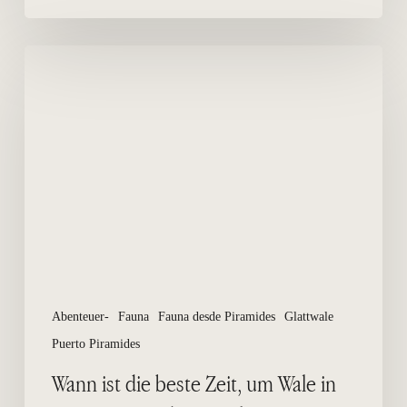
Wann
ist
die
beste
Zeit,
um
Wale
in
Puerto
Piramides
zu
sehen?
Abenteuer-
Fauna
Fauna desde Piramides
Glattwale
Puerto Piramides
Wann ist die beste Zeit, um Wale in