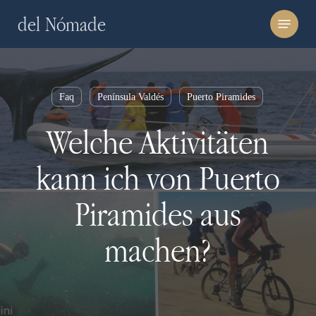
Skip
Menu
del Nómade
to
main
content
Faq
Península Valdés
Puerto Piramides
Welche Aktivitäten
kann ich von Puerto
Piramides aus
machen?