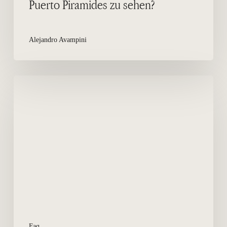
Puerto Piramides zu sehen?
Alejandro Avampini
Ist
es
notwendig
ein
Fahrzeug
zu
haben?
Faq