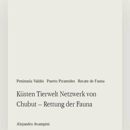
Tierwelt
Netzwerk
von
Chubut
–
Rettung
der
Fauna
Península Valdés
Puerto Piramides
Recate de Fauna
Küsten Tierwelt Netzwerk von
Chubut – Rettung der Fauna
Alejandro Avampini