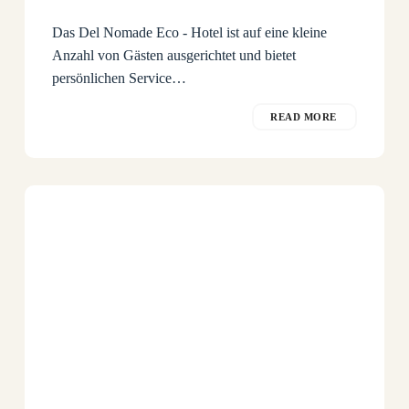
Das Del Nomade Eco - Hotel ist auf eine kleine
Anzahl von Gästen ausgerichtet und bietet
persönlichen Service…
READ MORE
Alles
begann
mit
einem
Traum