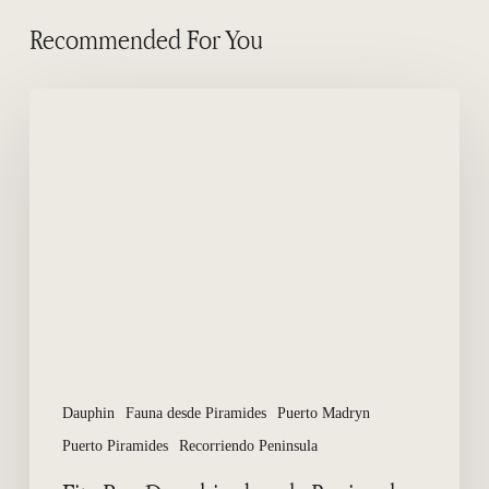
Recommended For You
Fitz
Roy
Dauphin
dans
la
Peninsule
Valdés
Dauphin
Fauna desde Piramides
Puerto Madryn
Puerto Piramides
Recorriendo Peninsula