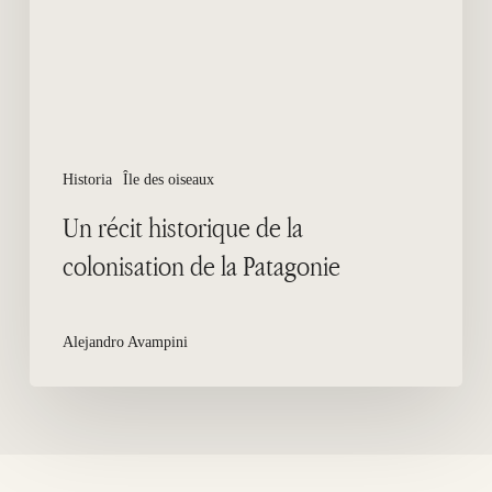
colonisation
de
la
Patagonie
Historia
Île des oiseaux
Un récit historique de la
colonisation de la Patagonie
Alejandro Avampini