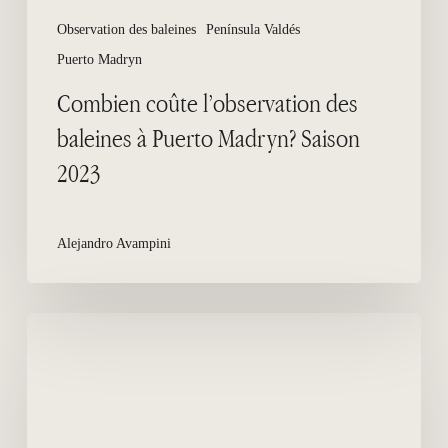
Observation des baleines
Península Valdés
Puerto Madryn
Combien coûte l’observation des
baleines à Puerto Madryn? Saison
2023
Alejandro Avampini
Un
récit
historique
de
la