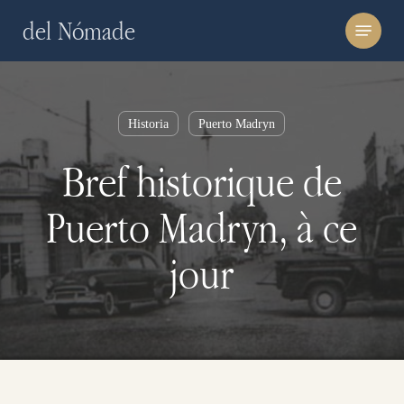
Skip
Menu
del Nómade
to
main
content
Historia
Puerto Madryn
Bref historique de
Puerto Madryn, à ce
jour