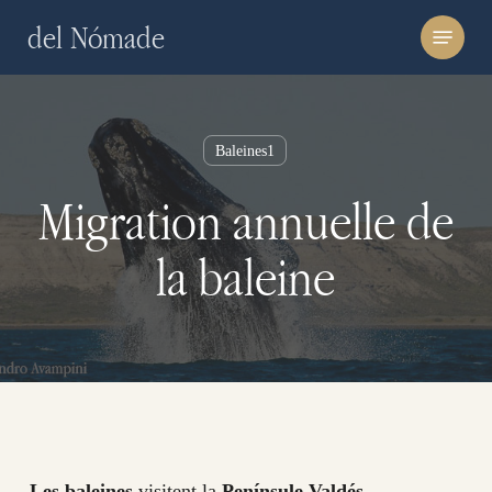
Skip
Menu
del Nómade
to
main
content
Baleines1
Migration annuelle de
la baleine
Les baleines
visitent la
Penínsule Valdés
–