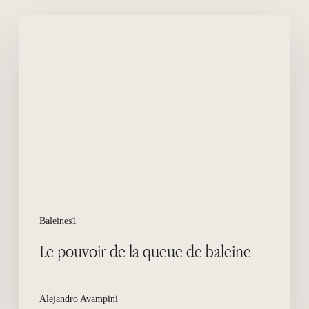
Le
pouvoir
de
la
queue
de
baleine
Baleines1
Le pouvoir de la queue de baleine
Alejandro Avampini