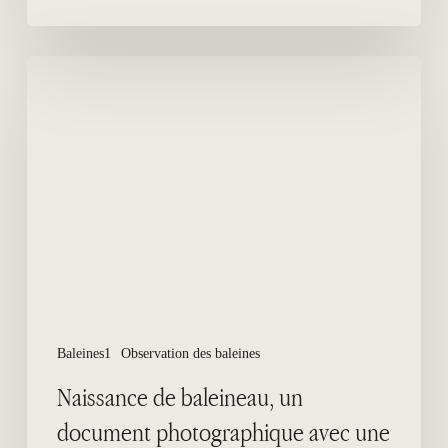
Naissance
de
baleineau,
un
document
photographique
avec
une
histoire
Baleines1
Observation des baleines
Naissance de baleineau, un
document photographique avec une