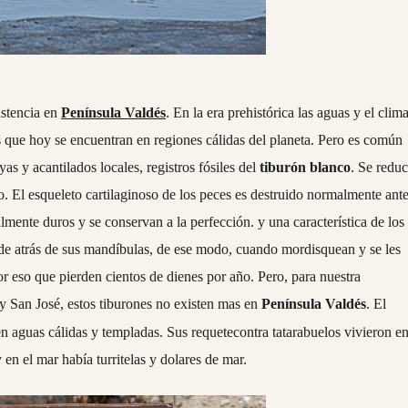
istencia en
Península Valdés
. En la era prehistórica las aguas y el clim
s que hoy se encuentran en regiones cálidas del planeta. Pero es común
as y acantilados locales, registros fósiles del
tiburón blanco
. Se redu
. El esqueleto cartilaginoso de los peces es destruido normalmente ant
mente duros y se conservan a la perfección. y una característica de los
e de atrás de sus mandíbulas, de ese modo, cuando mordisquean y se les
or eso que pierden cientos de dienes por año. Pero, para nuestra
 y San José, estos tiburones no existen mas en
Península Valdés
. El
n aguas cálidas y templadas. Sus requetecontra tatarabuelos vivieron e
 en el mar había turritelas y dolares de mar.