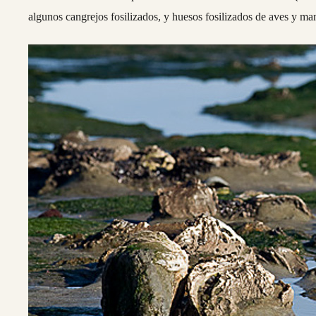
algunos cangrejos fosilizados, y huesos fosilizados de aves y m