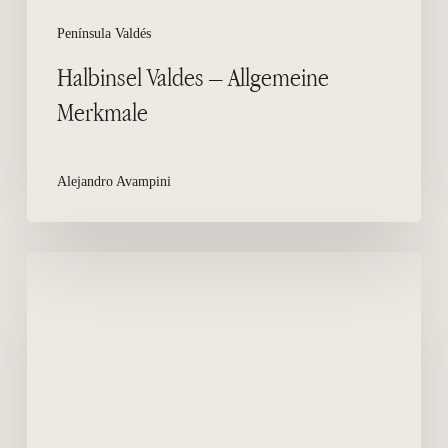
Península Valdés
Halbinsel Valdes – Allgemeine
Merkmale
Alejandro Avampini
Küsten
Tierwelt
Netzwerk
von
Chubut
–
Rettung
der