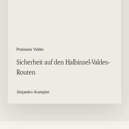
Routen
Península Valdés
Sicherheit auf den Halbinsel-Valdes-
Routen
Alejandro Avampini