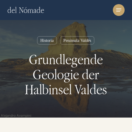
Skip
Menu
del Nómade
to
main
content
Historia
Península Valdés
Grundlegende
Geologie der
Halbinsel Valdes