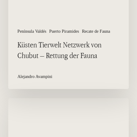
Fauna
Península Valdés
Puerto Piramides
Recate de Fauna
Küsten Tierwelt Netzwerk von
Chubut – Rettung der Fauna
Alejandro Avampini
Sicherheit
auf
den
Halbinsel-
Valdes-