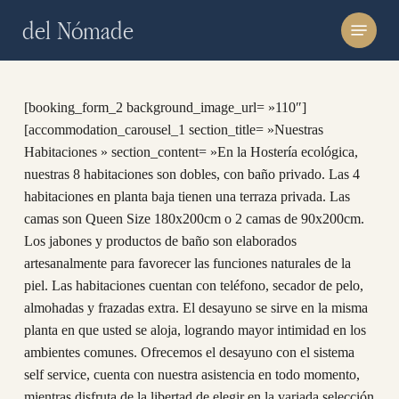
Skip
Menu
del Nómade
to
main
content
[booking_form_2 background_image_url= »110″]
[accommodation_carousel_1 section_title= »Nuestras
Habitaciones » section_content= »En la Hostería ecológica,
nuestras 8 habitaciones son dobles, con baño privado. Las 4
habitaciones en planta baja tienen una terraza privada. Las
camas son Queen Size 180x200cm o 2 camas de 90x200cm.
Los jabones y productos de baño son elaborados
artesanalmente para favorecer las funciones naturales de la
piel. Las habitaciones cuentan con teléfono, secador de pelo,
almohadas y frazadas extra. El desayuno se sirve en la misma
planta en que usted se aloja, logrando mayor intimidad en los
ambientes comunes. Ofrecemos el desayuno con el sistema
self service, cuenta con nuestra asistencia en todo momento,
mientras disfruta de la libertad de elegir en la variada selección