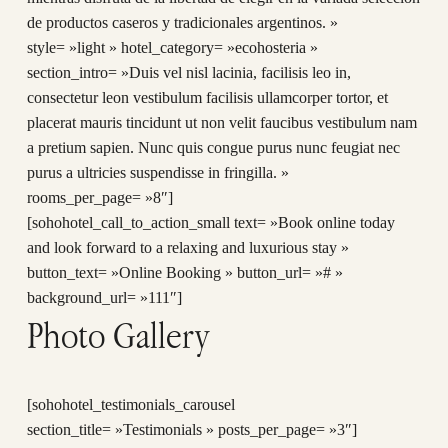
de productos caseros y tradicionales argentinos. »
style= »light » hotel_category= »ecohosteria »
section_intro= »Duis vel nisl lacinia, facilisis leo in,
consectetur leon vestibulum facilisis ullamcorper tortor, et
placerat mauris tincidunt ut non velit faucibus vestibulum nam
a pretium sapien. Nunc quis congue purus nunc feugiat nec
purus a ultricies suspendisse in fringilla. »
rooms_per_page= »8″]
[sohohotel_call_to_action_small text= »Book online today
and look forward to a relaxing and luxurious stay »
button_text= »Online Booking » button_url= »# »
background_url= »111″]
Photo Gallery
[sohohotel_testimonials_carousel
section_title= »Testimonials » posts_per_page= »3″]