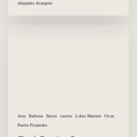
Alejandro Avampini
¿Donde
Dormir
en
Puerto
Pirámides?
Aves
Ballenas
Buceo
cuartos
Lobos Marinos
Orcas
Puerto Piramides