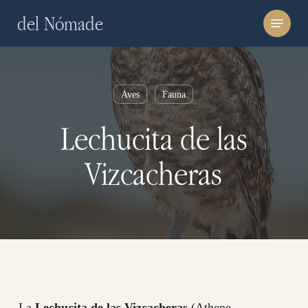
Skip
Menu
del Nómade
to
main
content
Aves
Fauna
Lechucita de las
Vizcacheras
La
Lechucita de las Vizcacheras
(Athene