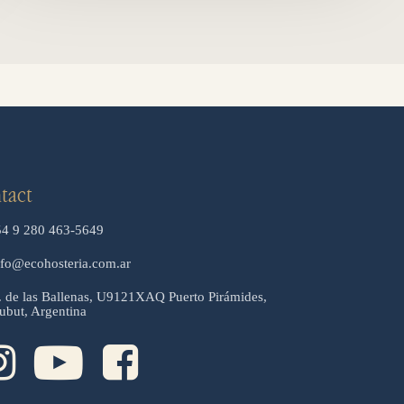
tact
54 9 280 463-5649
nfo@ecohosteria.com.ar
. de las Ballenas, U9121XAQ Puerto Pirámides,
ubut, Argentina