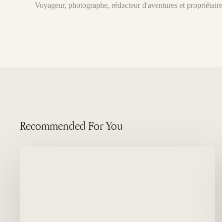
Voyageur, photographe, rédacteur d'aventures et propriétai
Recommended For You
Quel
est
le
meilleur
moment
pour