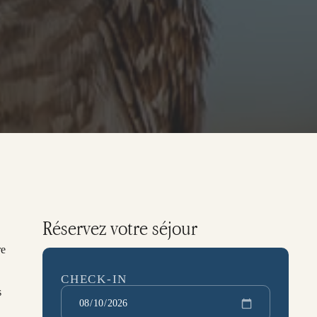
Réservez votre séjour
re
CHECK-IN
s