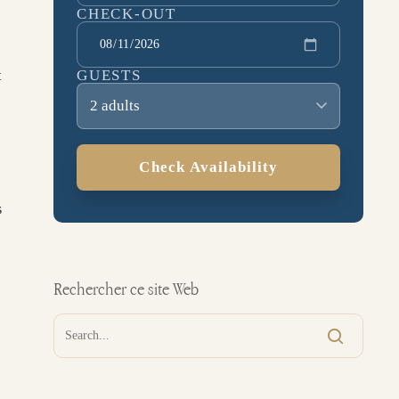
CHECK-OUT
GUESTS
t
2 adults
Check Availability
s
Rechercher ce site Web