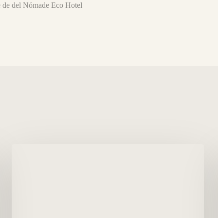
re de del Nómade Eco Hotel
Photographes
en
saison
de
Baleias
et