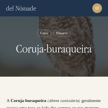
Skip
Menu
del Nómade
to
main
content
Fauna
Pássaros
Coruja-buraqueira
(Athene cunicularia)
A
Coruja-buraqueira
geralmente
escava uma toca ao lado dos campos ou nas margens