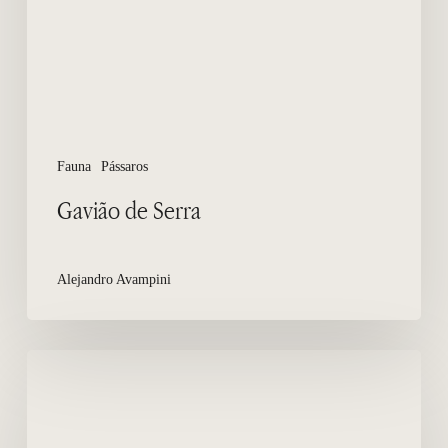
Fauna
Pássaros
Gavião de Serra
Alejandro Avampini
Cotovia
de
cauda
longa