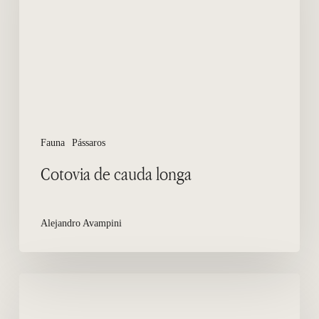
Fauna
Pássaros
Cotovia de cauda longa
Alejandro Avampini
Flamingo
do
sul