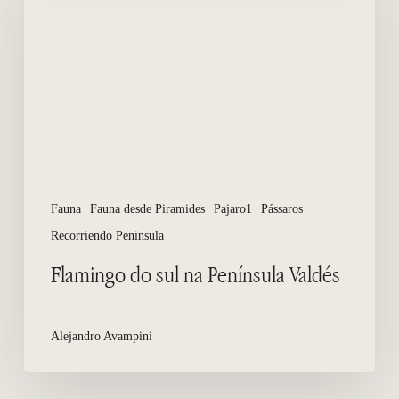
na
Península
Valdés
Fauna
Fauna desde Piramides
Pajaro1
Pássaros
Recorriendo Peninsula
Flamingo do sul na Península Valdés
Alejandro Avampini