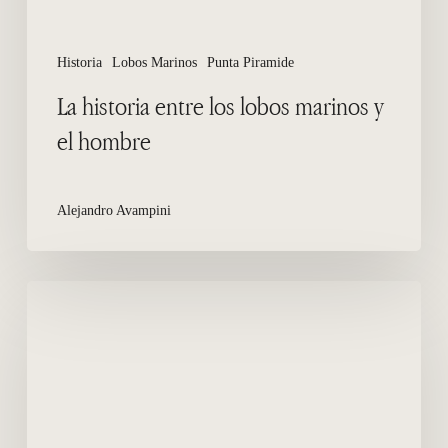
Historia
Lobos Marinos
Punta Piramide
La historia entre los lobos marinos y
el hombre
Alejandro Avampini
¿Cómo
llegar
a
Punta
Pirámide
desde
el