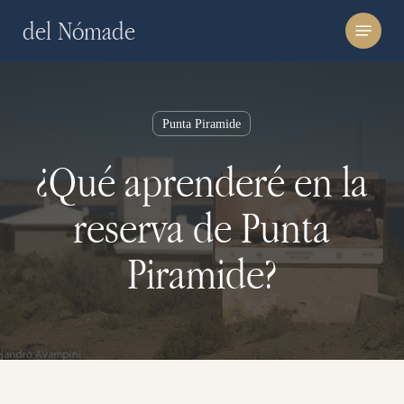
Skip
Menu
del Nómade
to
main
content
Punta Piramide
¿Qué aprenderé en la
reserva de Punta
Piramide?