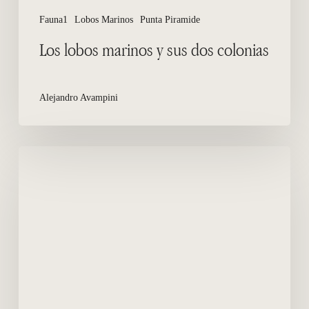
Fauna1
Lobos Marinos
Punta Piramide
Los lobos marinos y sus dos colonias
Alejandro Avampini
La
historia
entre
los
lobos
marinos
y
el
hombre