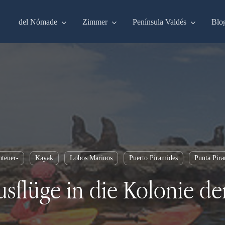
del Nómade
Zimmer
Península Valdés
Blo
teuer-
Kayak
Lobos Marinos
Puerto Piramides
Punta Pir
usflüge in die Kolonie d