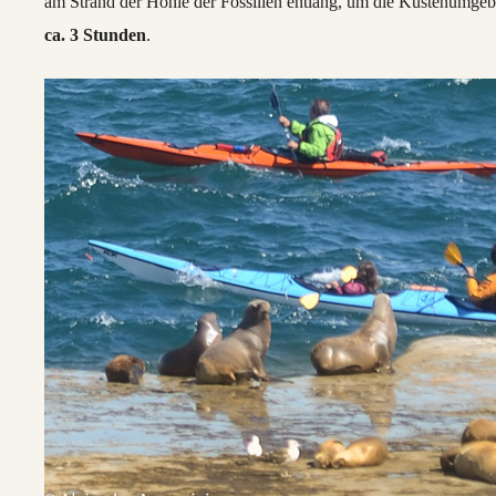
am Strand der Höhle der Fossilien entlang, um die Küstenumgeb
ca. 3 Stunden
.