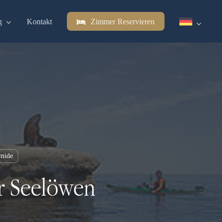
g
Kontakt
Zimmer Reservieren
amide
er Seelöwen