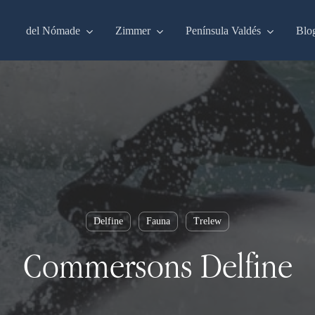
del Nómade
Zimmer
Península Valdés
Blo
Delfine
Fauna
Trelew
Commersons Delfine