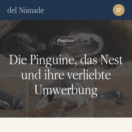
Skip
Menu
del Nómade
to
main
content
Pingüinos
Die Pinguine, das Nest
und ihre verliebte
Umwerbung