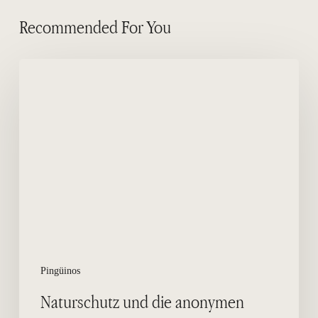
Recommended For You
Naturschutz
und
die
anonymen
Helden
Pingüinos
Naturschutz und die anonymen