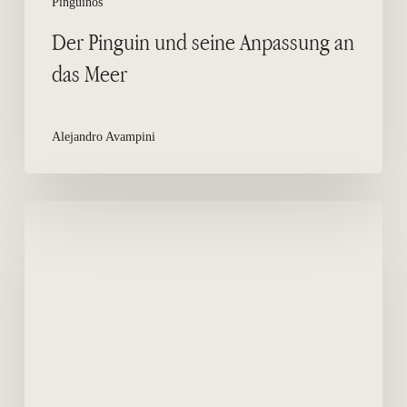
Pingüinos
Der Pinguin und seine Anpassung an
das Meer
Alejandro Avampini
Pinguine
auf
der
Halbinsel
Valdes
San
Lorenzo
Ranch
und