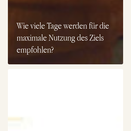
Wie viele Tage werden für die
maximale Nutzung des Ziels
empfohlen?
Wie
groß
ist
Puerto
Piramides?
Welche
Dienstleistungen
bietet
es