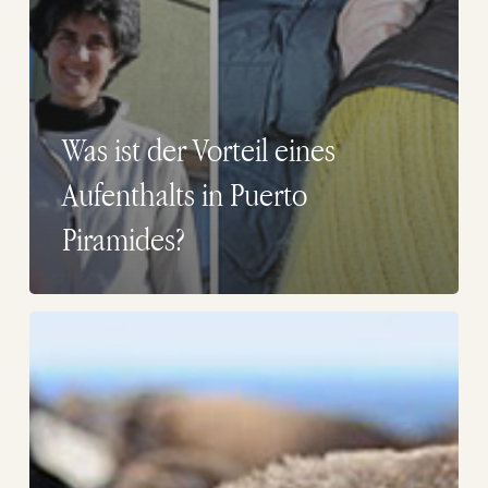
Was ist der Vorteil eines
Aufenthalts in Puerto
Piramides?
Seelöwen
und
ihre
zwei
Kolonien