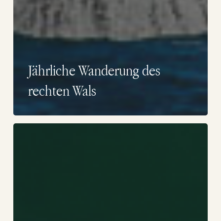
Jährliche Wanderung des
rechten Wals
Wale
in
Puerto
Madryn:
die
Geschichte
hinter
den