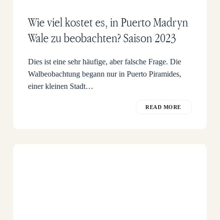
Wie viel kostet es, in Puerto Madryn
Wale zu beobachten? Saison 2023
Dies ist eine sehr häufige, aber falsche Frage. Die
Walbeobachtung begann nur in Puerto Piramides,
einer kleinen Stadt…
READ MORE
Wo
kann
man
in
der
Walsaison