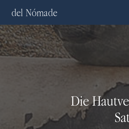
Skip
del Nómade
to
main
content
Die Hautve
Sa