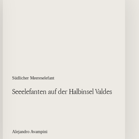
der
Halbinsel
Valdes
Südlicher Meereselefant
Seeelefanten auf der Halbinsel Valdes
Alejandro Avampini