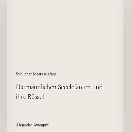
Seeelefanten
und
ihre
Rüssel
Südlicher Meereselefant
Die männlichen Seeelefanten und
ihre Rüssel
Alejandro Avampini