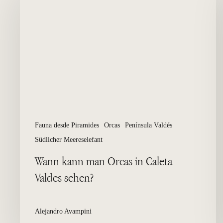
man
Orcas
in
Caleta
Valdes
sehen?
Fauna desde Piramides
Orcas
Península Valdés
Südlicher Meereselefant
Wann kann man Orcas in Caleta
Valdes sehen?
Alejandro Avampini