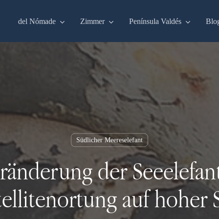
del Nómade
Zimmer
Península Valdés
Blo
Südlicher Meereselefant
ränderung der Seeelefan
tellitenortung auf hoher 