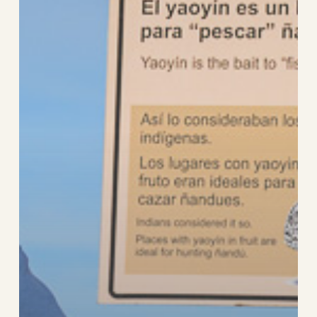
auf
der
La
Elvira
Ranch