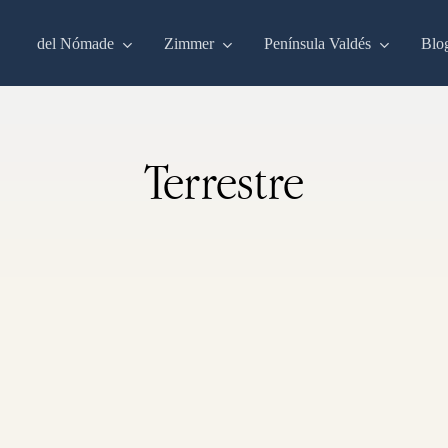
del Nómade
Zimmer
Península Valdés
Blo
Terrestre