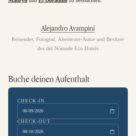
Madryn
und
El Doradillo
zu beobachten.
Alejandro Avampini
Reisender, Fotograf, Abenteuer-Autor und Besitzer
des del Nómade Eco Hotels
Buche deinen Aufenthalt
CHECK-IN
CHECK-OUT