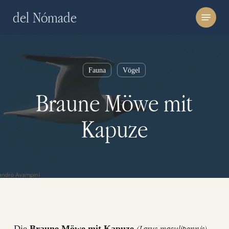
Skip
Menu
del Nómade
to
main
content
Fauna
Vögel
Braune Möwe mit
Kapuze
(Larus maculipennis)
Die
Braune Möwe mit Kapuze