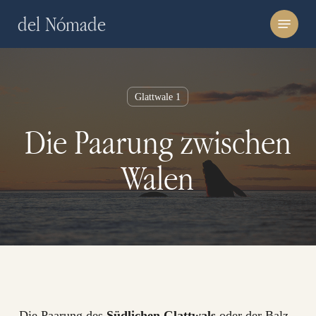
Skip
Menu
del Nómade
to
main
content
Glattwale 1
Die Paarung zwischen
Walen
Die Paarung des
Südlichen Glattwals
oder der Balz