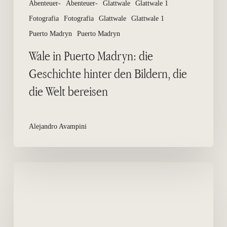
Abenteuer-
Abenteuer-
Glattwale
Glattwale 1
bereisen
Fotografia
Fotografia
Glattwale
Glattwale 1
Puerto Madryn
Puerto Madryn
Wale in Puerto Madryn: die
Geschichte hinter den Bildern, die
die Welt bereisen
Alejandro Avampini
Wo
kann
man
in
der