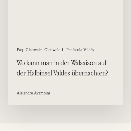
Walsaison
auf
der
Halbinsel
Valdes
übernachten?
Faq
Glattwale
Glattwale 1
Península Valdés
Wo kann man in der Walsaison auf
der Halbinsel Valdes übernachten?
Alejandro Avampini