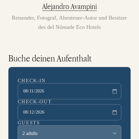
Alejandro Avampini
Reisender, Fotograf, Abenteuer-Autor und Besitzer
des del Nómade Eco Hotels
Buche deinen Aufenthalt
CHECK-IN
CHECK-OUT
GUESTS
2 adults