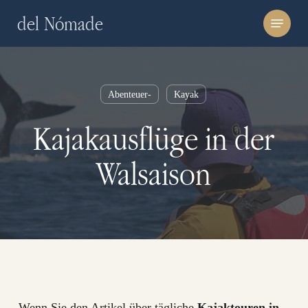
Skip
Menu
del Nómade
to
main
content
Abenteuer-
Kayak
Kajakausflüge in der
Walsaison
Wenn Sie den Artikel über tägliche
Kajaktouren in