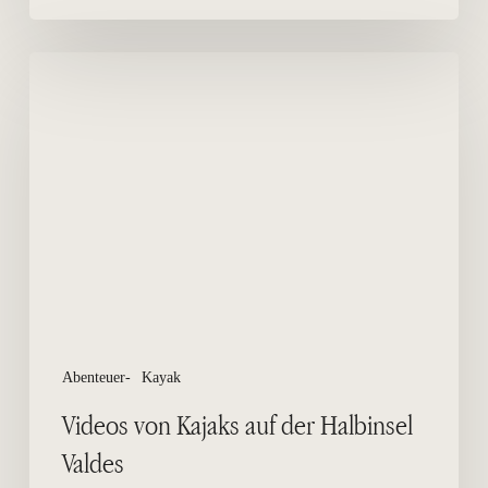
Videos
von
Kajaks
auf
der
Halbinsel
Valdes
Abenteuer-
Kayak
Videos von Kajaks auf der Halbinsel
Valdes