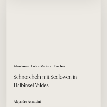
mit
Seelöwen
in
Halbinsel
Valdes
Abenteuer-
Lobos Marinos
Tauchen:
Schnorcheln mit Seelöwen in
Halbinsel Valdes
Alejandro Avampini