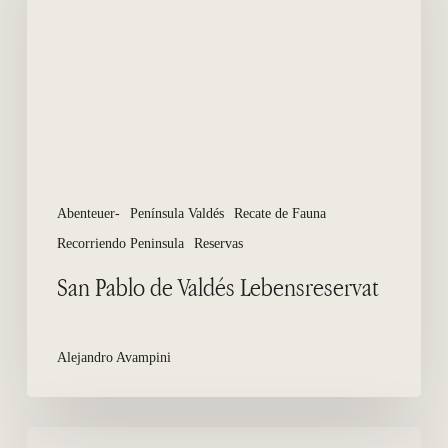
Valdés
Lebensreservat
Abenteuer-
Península Valdés
Recate de Fauna
Recorriendo Peninsula
Reservas
San Pablo de Valdés Lebensreservat
Alejandro Avampini
Schnorcheln