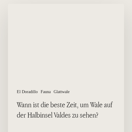
Wann
ist
die
beste
Zeit,
um
Wale
auf
der
Halbinsel
Valdes
zu
El Doradillo
Fauna
Glattwale
sehen?
Wann ist die beste Zeit, um Wale auf
der Halbinsel Valdes zu sehen?