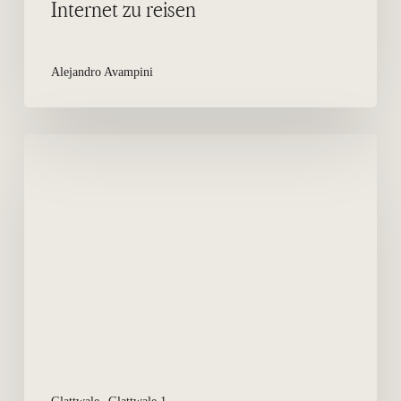
Internet zu reisen
Alejandro Avampini
Der
Wal
stillt
ihr
Kalb