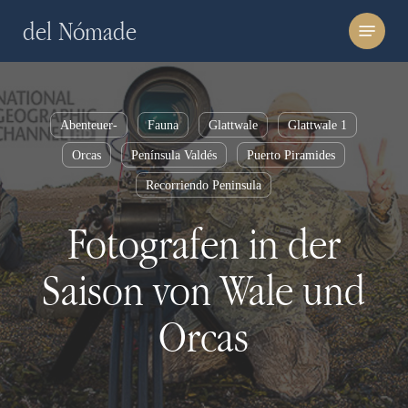
Skip
Menu
del Nómade
to
main
content
Abenteuer-
Fauna
Glattwale
Glattwale 1
Orcas
Península Valdés
Puerto Piramides
Recorriendo Peninsula
Fotografen in der
Saison von Wale und
Orcas