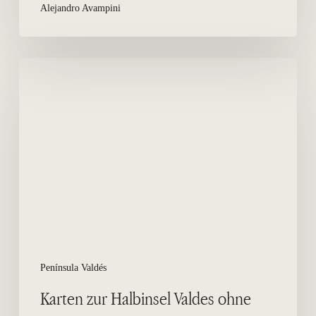
Alejandro Avampini
Karten
zur
Halbinsel
Valdes
ohne
Internet
zu
reisen
Península Valdés
Karten zur Halbinsel Valdes ohne