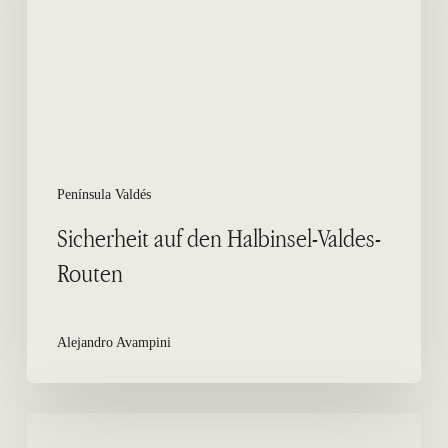
Valdes-
Routen
Península Valdés
Sicherheit auf den Halbinsel-Valdes-
Routen
Alejandro Avampini
Was