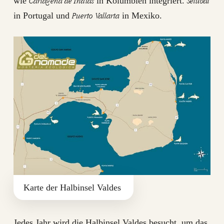
Cartagena de Indias
Setúbal
wie
in Kolumbien integriert.
Puerto Vallarta
in Portugal und
in Mexiko.
Karte der Halbinsel Valdes
Jedes Jahr wird die Halbinsel Valdes besucht, um das