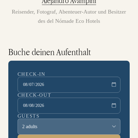
Alejandro Avampini
Reisender, Fotograf, Abenteuer-Autor und Besitzer
des del Nómade Eco Hotels
Buche deinen Aufenthalt
CHECK-IN
CHECK-OUT
GUESTS
2 adults