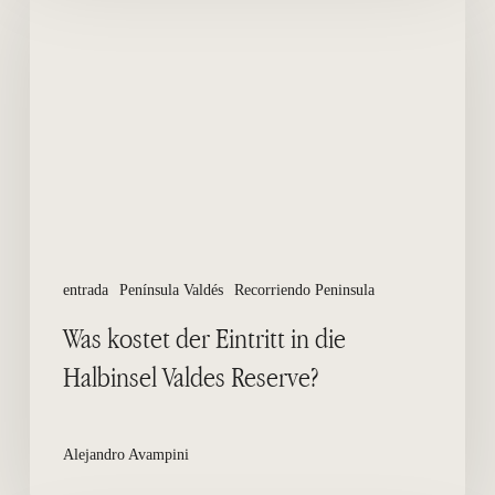
kostet
der
Eintritt
in
die
Halbinsel
Valdes
Reserve?
entrada
Península Valdés
Recorriendo Peninsula
Was kostet der Eintritt in die
Halbinsel Valdes Reserve?
Alejandro Avampini