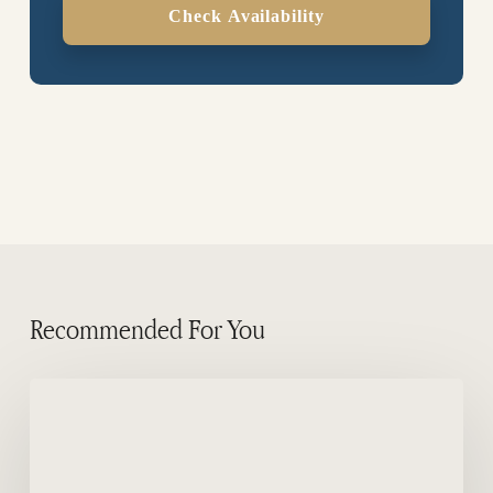
Check Availability
Recommended For You
Sicherheit
auf
den
Halbinsel-