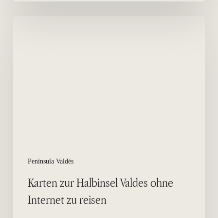
Karten
zur
Halbinsel
Valdes
ohne
Internet
zu
reisen
Península Valdés
Karten zur Halbinsel Valdes ohne
Internet zu reisen