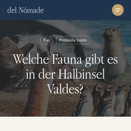
Skip
Menu
del Nómade
to
main
content
Faq
Península Valdés
Welche Fauna gibt es
in der Halbinsel
Valdes?