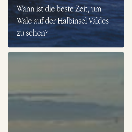
Wann ist die beste Zeit, um
Wale auf der Halbinsel Valdes
zu sehen?
Wann
ist
die
beste
Zeit,
um
Wale
in
Puerto
Piramides
zu