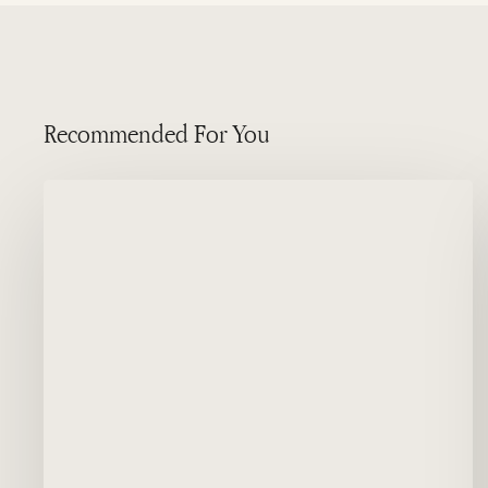
Recommended For You
Tauchen
Sie
in
„El
Folias“
Puerto
Madryn