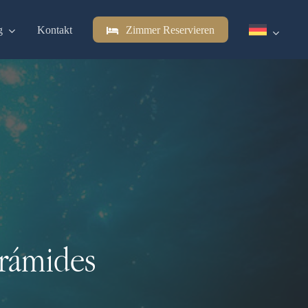
g
Kontakt
Zimmer Reservieren
irámides