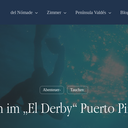
del Nómade
Zimmer
Península Valdés
Blo
Abenteuer-
Tauchen:
 im „El Derby“ Puerto P