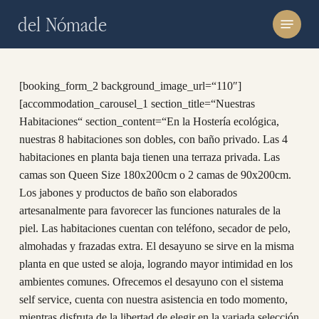
Skip
Menu
del Nómade
to
main
content
[booking_form_2 background_image_url=“110″]
[accommodation_carousel_1 section_title=“Nuestras
Habitaciones“ section_content=“En la Hostería ecológica,
nuestras 8 habitaciones son dobles, con baño privado. Las 4
habitaciones en planta baja tienen una terraza privada. Las
camas son Queen Size 180x200cm o 2 camas de 90x200cm.
Los jabones y productos de baño son elaborados
artesanalmente para favorecer las funciones naturales de la
piel. Las habitaciones cuentan con teléfono, secador de pelo,
almohadas y frazadas extra. El desayuno se sirve en la misma
planta en que usted se aloja, logrando mayor intimidad en los
ambientes comunes. Ofrecemos el desayuno con el sistema
self service, cuenta con nuestra asistencia en todo momento,
mientras disfruta de la libertad de elegir en la variada selección