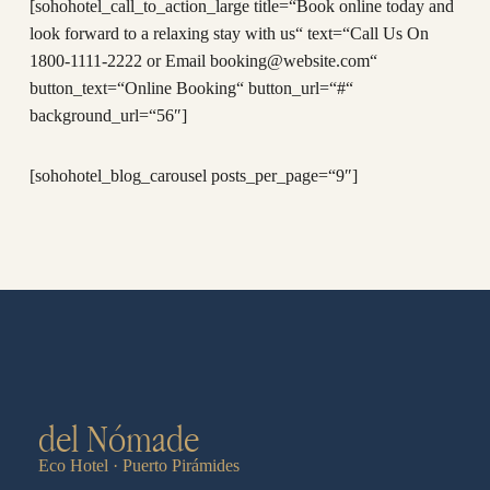
[sohohotel_call_to_action_large title=“Book online today and
look forward to a relaxing stay with us“ text=“Call Us On
1800-1111-2222 or Email booking@website.com“
button_text=“Online Booking“ button_url=“#“
background_url=“56″]
[sohohotel_blog_carousel posts_per_page=“9″]
del Nómade
Eco Hotel · Puerto Pirámides